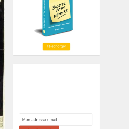
Comme plus de 50 000
personnes, recevez toute
l'actualité de PotiondeVie.fr