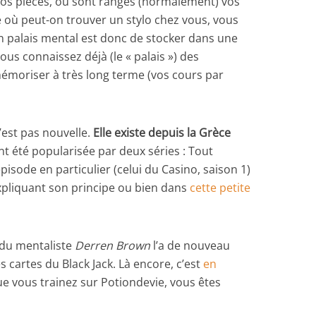
os pièces, où sont rangés (normalement) vos
e où peut-on trouver un stylo chez vous, vous
n palais mental est donc de stocker dans une
ous connaissez déjà (le « palais ») des
émoriser à très long terme (vos cours par
’est pas nouvelle.
Elle existe depuis la Grèce
nt été popularisée par deux séries : Tout
isode en particulier (celui du Casino, saison 1)
 expliquant son principe ou bien dans
cette petite
 du mentaliste
Derren Brown
l’a de nouveau
 cartes du Black Jack. Là encore, c’est
en
ue vous trainez sur Potiondevie, vous êtes