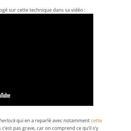
rogé sur cette technique dans sa vidéo :
herlock
qui en a reparlé avec notamment
cette
s c’est pas grave, car on comprend ce qu’il s’y